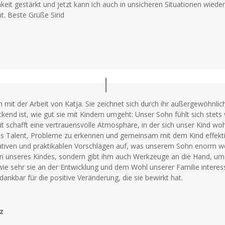
keit gestärkt und jetzt kann ich auch in unsicheren Situationen wieder 
t. Beste Grüße Sirid
en mit der Arbeit von Katja. Sie zeichnet sich durch ihr außergewöhnl
kend ist, wie gut sie mit Kindern umgeht: Unser Sohn fühlt sich stets
it schafft eine vertrauensvolle Atmosphäre, in der sich unser Kind woh
s Talent, Probleme zu erkennen und gemeinsam mit dem Kind effektiv
eativen und praktikablen Vorschlägen auf, was unserem Sohn enorm weite
in unseres Kindes, sondern gibt ihm auch Werkzeuge an die Hand, u
 wie sehr sie an der Entwicklung und dem Wohl unserer Familie interess
ankbar für die positive Veränderung, die sie bewirkt hat.
z